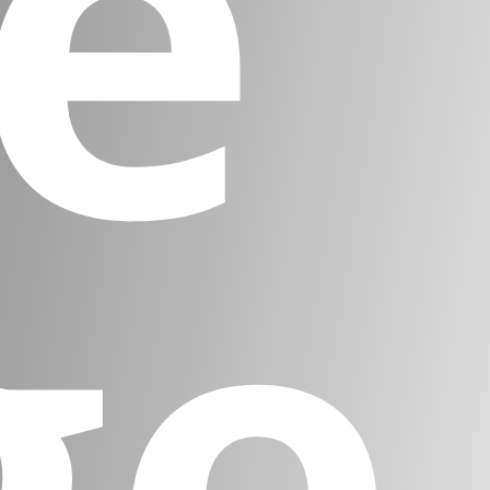
ze
ge