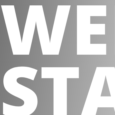
WE
ST