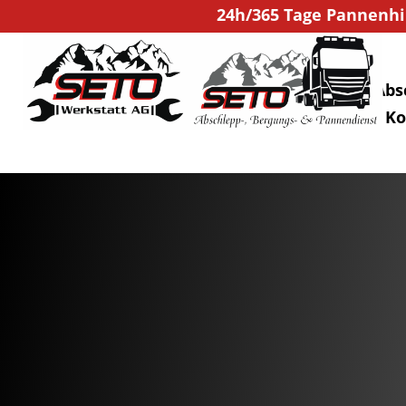
24h/365 Tage Pannenhil
Home
Abs
Aktuell
Ko