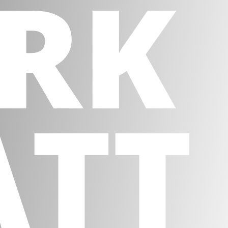
RK
ATT