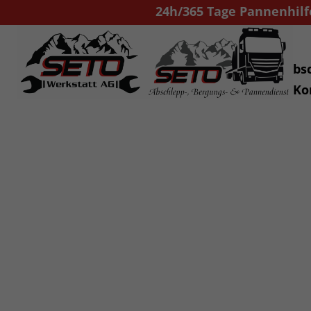
24h/365 Tage Pannenhilfe
Home
Abs
Aktuell
Ko