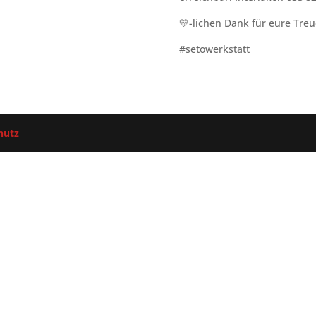
💛-lichen Dank für eure Treu
#setowerkstatt
hutz