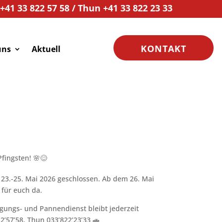
41 33 822 57 58 / Thun +41 33 822 23 33
KONTAKT
uns
Aktuell
fingsten! 🌸😊
 23.-25. Mai 2026 geschlossen. Ab dem 26. Mai
 für euch da.
gungs- und Pannendienst bleibt jederzeit
2’57’58, Thun 033’822’23’33 🚗