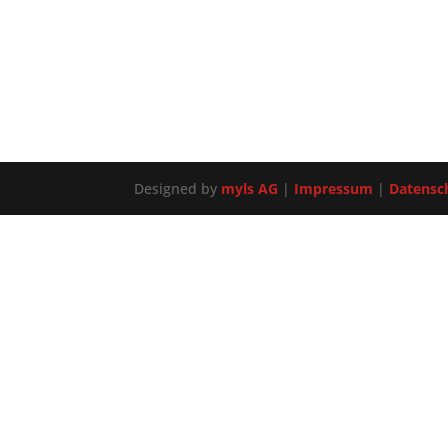
Designed by
myls AG
|
Impressum
|
Datensc