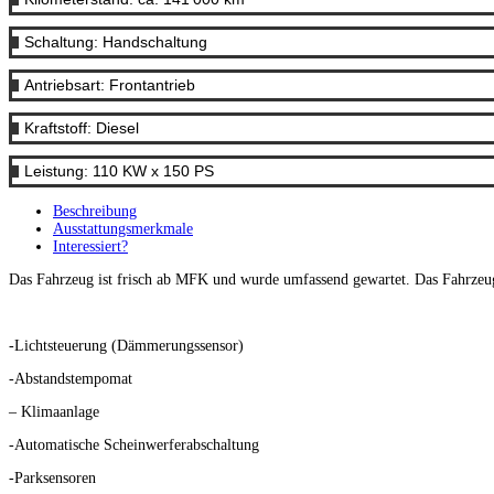
Schaltung: Handschaltung
Antriebsart: Frontantrieb
Kraftstoff: Diesel
Leistung: 110 KW x 150 PS
Beschreibung
Ausstattungsmerkmale
Interessiert?
Das Fahrzeug ist frisch ab MFK und wurde umfassend gewartet. Das Fahrzeug
-Lichtsteuerung (Dämmerungssensor)
-Abstandstempomat
– Klimaanlage
-Automatische Scheinwerferabschaltung
-Parksensoren